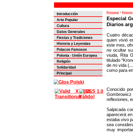
Principal
>
Polonia
Introducción
Especial 
Arte Popular
Diarios ar
Cultura
Datos Generales
Cuatro décad
Fiestas y Tradiciones
quien vivió e
Historia y Leyendas
este mes, ofre
no ocultar s
Polacos Famosos
viuda, Rita 
Polonia - Unión Europea
titulado “Kro
Religión
de mi vida (.
Solidaridad
como para ent
Principal
Conocido por
Gombrowicz c
reflexiones, 
Salpicada co
aparecerá en 
estaba vivo p
sea considera
muy importan