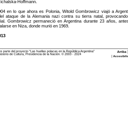
Michalska-Hoffmann.
04 en lo que ahora es Polonia, Witold Gombrowicz viajó a Argent
el ataque de la Alemania nazi contra su tierra natal, provocand
al. Gombrowicz permaneció en Argentina durante 23 años, antes
talarse en Niza, donde murió en 1969.
013
es parte del proyecto “Las huellas polacas en la República Argentina”
Arriba
sterio de Cultura, Presidencia de la Nación. © 2003 - 2024
|
Accesibili