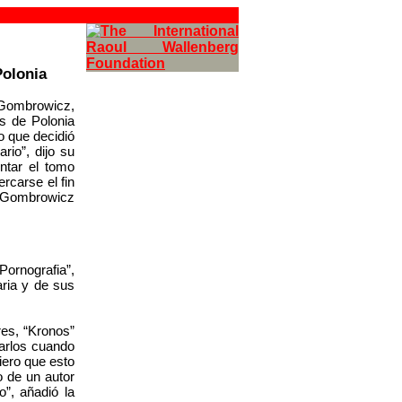
Polonia
 Gombrowicz,
as de Polonia
io que decidió
rio”, dijo su
ntar el tomo
rcarse el fin
on Gombrowicz
ornografia”,
ria y de sus
res, “Kronos”
carlos cuando
iero que esto
o de un autor
”, añadió la