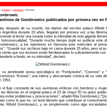
>
Cultura
>
Literatura
> Artículos
Gombrowic
gentinos de Gombrowicz publicados por primera vez en 
as después de su muerte, los diarios del escritor polaco Witold
n Argentina durante 23 años, llegarán por primera vez a las librerí
ciendo al lector una mirada sobre la intimidad de este gigante literar
u homosexualidad. “Durante mucho tiempo dudé en publicar este dia
Gombrowicz, a los reporteros en Varsovia este miércoles al prese
nos”. “Guardé sus archivos bajo mi cama durante 25 años, pero al ace
..) siento que sus lectores están familiarizados lo suficientemente c
enderlo a fondo, en su intimidad”, declaró.
 su penetrante prosa psicológica en “Ferdydurke”, “Cosmos” y “P
omenzó “Kronos”, una íntima y descarnada crónica de su vida dia
en 1953.
n el flujo constante de sus aventuras eróticas con hombres y muje
las librerías en el original polaco el 23 de mayo.“Él no quiso publi
ara evitar problemas y provocaciones”, añadió Rita Gombrowicz.“Qu
do como lo que es: un texto literario que contribuye al conocimient
te, Witold Gombrowicz, y no simplemente como algo escandaloso