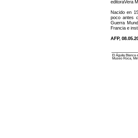
editoraVera 
Nacido en 19
poco antes d
Guerra Mundi
Francia e ins
AFP, 08.05.2
El Águila Blanca 
Museo Roca, Mini