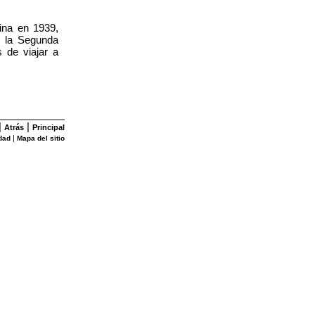
ina en 1939,
o la Segunda
 de viajar a
|
|
Atrás
Principal
|
dad
Mapa del sitio