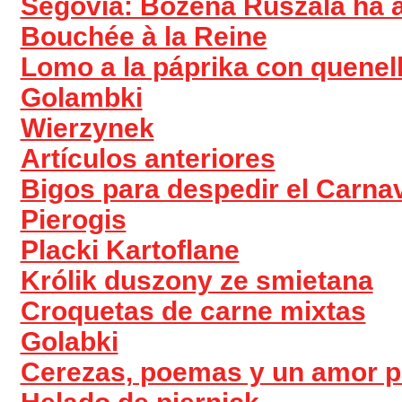
Segovia: Bozena Ruszala ha a
Bouchée à la Reine
Lomo a la páprika con quenel
Golambki
Wierzynek
Artículos anteriores
Bigos para despedir el Carna
Pierogis
Placki Kartoflane
Królik duszony ze smietana
Croquetas de carne mixtas
Golabki
Cerezas, poemas y un amor p